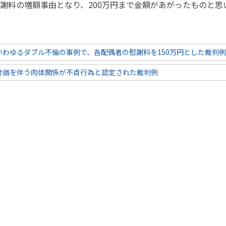
謝料の増額事由となり、200万円まで金額があがったものと思
いわゆるダブル不倫の事例で、各配偶者の慰謝料を150万円とした裁判
対価を伴う肉体関係が不貞行為と認定された裁判例