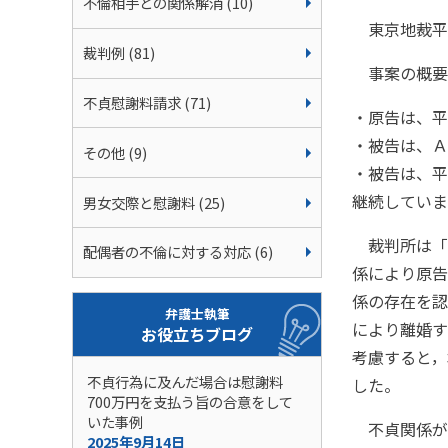
不倫相手との関係解消 (10)
東京地裁平成
裁判例 (81)
事案の概要
不貞慰謝料請求 (71)
・原告は、平
・被告は、Ａ
その他 (9)
・被告は、平
継続していま
男女交際と慰謝料 (25)
裁判所は「原
配偶者の不倫に対する対応 (6)
係により原告
係の存在を認
弁護士執筆
により離婚す
お役立ちブログ
考慮すると，
不貞行為に及んだ場合は慰謝料
した。
700万円を支払う旨の合意をして
いた事例
不貞関係が
2025年9月14日